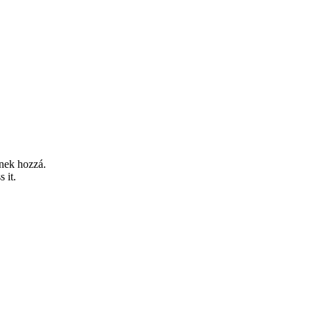
tnek hozzá.
 it.