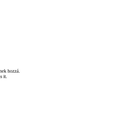
tnek hozzá.
 it.