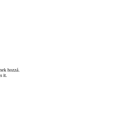
tnek hozzá.
 it.